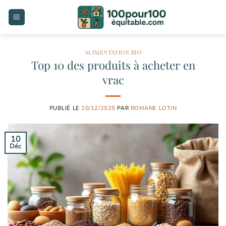
Passer
au
contenu
ALIMENTATION BIO
Top 10 des produits à acheter en
vrac
PUBLIÉ LE
10/12/2025
PAR
ROMANE LOTIN
10
Déc