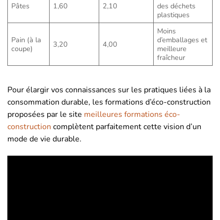
Pâtes
1,60
2,10
des déchets
plastiques
Moins
Pain (à la
d’emballages et
3,20
4,00
coupe)
meilleure
fraîcheur
Pour élargir vos connaissances sur les pratiques liées à la
consommation durable, les formations d’éco-construction
proposées par le site
meilleures formations éco-
construction
complètent parfaitement cette vision d’un
mode de vie durable.