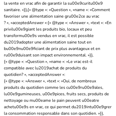
la vente en vrac afin de garantir la su00e9curitu00e9
sanitaire. »}},{« @type »: »Question », »name »: »Comment
favoriser une alimentation saine gru00e2ce au vrac
? », »acceptedAnswer »:{« @type »: »Answer », »text »: »En
privilu00e9giant les produits bio, locaux et peu
transformu00e9s vendus en vrac, il est possible
du2019adopter une alimentation saine tout en
bu00e9nu00e9ficiant de prix plus avantageux et en
ru00e9duisant son impact environnemental. »}},
{« @type »: »Question », »name »: »Le vrac est-il
compatible avec lu2019achat de produits du
quotidien? », »acceptedAnswer »:
{« @type »: »Answer », »text »: »Oui, de nombreux
produits du quotidien comme les cu00e9ru00e9ales,
lu00e9gumineuses, u00e9pices, fruits secs, produits de
nettoyage ou mu00eame le pain peuvent u00eatre
achetu00e9s en vrac, ce qui permet du2019intu00e9grer
la consommation responsable dans son quotidien. »}},