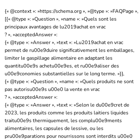
{« @context »: »https://schema.org », »@type »: »FAQPage », 
[{« @type »: »Question », »name »: »Quels sont les
principaux avantages de lu2019achat en vrac
? », »acceptedAnswer »:
{« @type »: »Answer », »text »: »Lu2019achat en vrac
permet de ru00e9duire significativement les emballages,
limiter le gaspillage alimentaire en adaptant les
quantitu00e9s achetu00e9es, et ru00e9aliser des
u00e9conomies substantielles sur le long terme. »}},
{« @type »: »Question », »name »: »Quels produits ne sont
pas autorisu00e9s u00e0 la vente en vrac
? », »acceptedAnswer »:
{« @type »: »Answer », »text »: »Selon le du00e9cret de
2023, les produits comme les produits laitiers liquides
traitu00e9s thermiquement, les complu00e9ments
alimentaires, les capsules de lessive, ou les
pru00e9parations pour nourrissons sont interdits u00e0