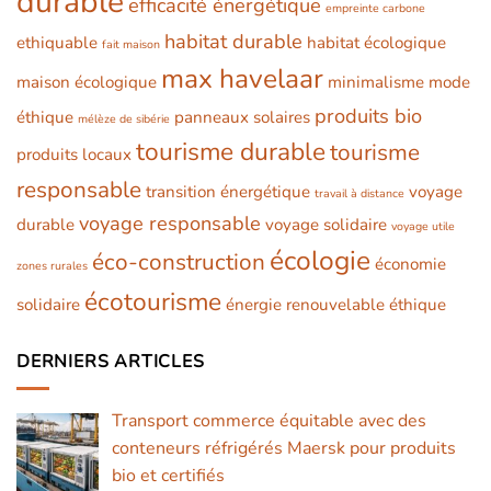
durable
efficacité énergétique
empreinte carbone
habitat durable
ethiquable
habitat écologique
fait maison
max havelaar
maison écologique
minimalisme
mode
produits bio
éthique
panneaux solaires
mélèze de sibérie
tourisme durable
tourisme
produits locaux
responsable
transition énergétique
voyage
travail à distance
voyage responsable
durable
voyage solidaire
voyage utile
écologie
éco-construction
économie
zones rurales
écotourisme
solidaire
énergie renouvelable
éthique
DERNIERS ARTICLES
Transport commerce équitable avec des
conteneurs réfrigérés Maersk pour produits
bio et certifiés