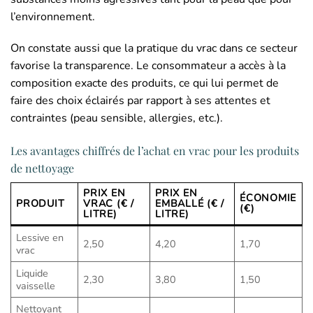
l’environnement.
On constate aussi que la pratique du vrac dans ce secteur
favorise la transparence. Le consommateur a accès à la
composition exacte des produits, ce qui lui permet de
faire des choix éclairés par rapport à ses attentes et
contraintes (peau sensible, allergies, etc.).
Les avantages chiffrés de l’achat en vrac pour les produits
de nettoyage
PRIX EN
PRIX EN
ÉCONOMIE
PRODUIT
VRAC (€ /
EMBALLÉ (€ /
(€)
LITRE)
LITRE)
Lessive en
2,50
4,20
1,70
vrac
Liquide
2,30
3,80
1,50
vaisselle
Nettoyant