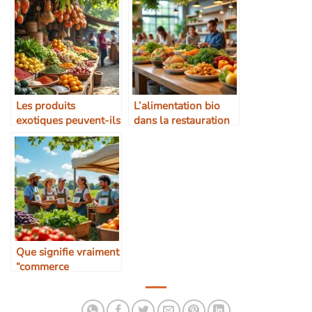
responsables
Les produits
L’alimentation bio
exotiques peuvent-ils
dans la restauration
être équitables ?
collective
Que signifie vraiment
“commerce
équitable” dans
l’alimentation ?