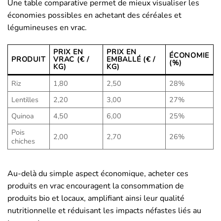
Une table comparative permet de mieux visualiser les
économies possibles en achetant des céréales et
légumineuses en vrac.
PRIX EN
PRIX EN
ÉCONOMIE
PRODUIT
VRAC (€ /
EMBALLÉ (€ /
(%)
KG)
KG)
Riz
1,80
2,50
28%
Lentilles
2,20
3,00
27%
Quinoa
4,50
6,00
25%
Pois
2,00
2,70
26%
chiches
Au-delà du simple aspect économique, acheter ces
produits en vrac encouragent la consommation de
produits bio et locaux, amplifiant ainsi leur qualité
nutritionnelle et réduisant les impacts néfastes liés au