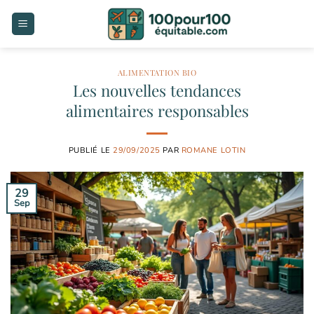
Passer
au
contenu
ALIMENTATION BIO
Les nouvelles tendances
alimentaires responsables
PUBLIÉ LE
29/09/2025
PAR
ROMANE LOTIN
29
Sep