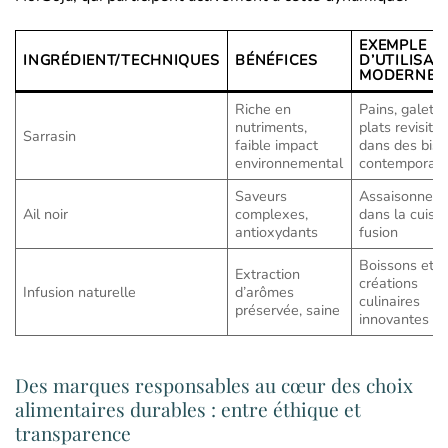
EXEMPLE
INGRÉDIENT/TECHNIQUES
BÉNÉFICES
D’UTILISAT
MODERNE
Riche en
Pains, galette
nutriments,
plats revisité
Sarrasin
faible impact
dans des bist
environnemental
contemporain
Saveurs
Assaisonnem
Ail noir
complexes,
dans la cuisin
antioxydants
fusion
Boissons et
Extraction
créations
Infusion naturelle
d’arômes
culinaires
préservée, saine
innovantes
Des marques responsables au cœur des choix
alimentaires durables : entre éthique et
transparence