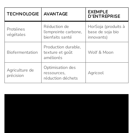
EXEMPLE
TECHNOLOGIE
AVANTAGE
D’ENTREPRISE
Réduction de
HorSoja (produits à
Protéines
l’empreinte carbone,
base de soja bio
végétales
bienfaits santé
innovants)
Production durable,
Biofermentation
texture et goût
Wolf & Moon
améliorés
Optimisation des
Agriculture de
ressources,
Agricool
précision
réduction déchets