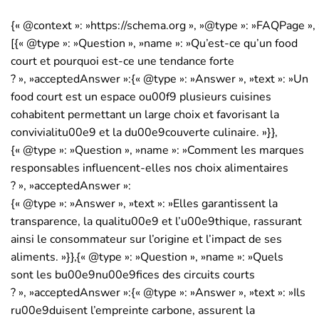
{« @context »: »https://schema.org », »@type »: »FAQPage », 
[{« @type »: »Question », »name »: »Qu’est-ce qu’un food
court et pourquoi est-ce une tendance forte
? », »acceptedAnswer »:{« @type »: »Answer », »text »: »Un
food court est un espace ou00f9 plusieurs cuisines
cohabitent permettant un large choix et favorisant la
convivialitu00e9 et la du00e9couverte culinaire. »}},
{« @type »: »Question », »name »: »Comment les marques
responsables influencent-elles nos choix alimentaires
? », »acceptedAnswer »:
{« @type »: »Answer », »text »: »Elles garantissent la
transparence, la qualitu00e9 et l’u00e9thique, rassurant
ainsi le consommateur sur l’origine et l’impact de ses
aliments. »}},{« @type »: »Question », »name »: »Quels
sont les bu00e9nu00e9fices des circuits courts
? », »acceptedAnswer »:{« @type »: »Answer », »text »: »Ils
ru00e9duisent l’empreinte carbone, assurent la