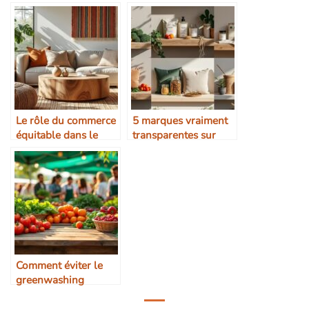
collective
être équitables ?
Le rôle du commerce
5 marques vraiment
équitable dans le
transparentes sur
design d’intérieur
leurs filières
Comment éviter le
greenwashing
alimentaire