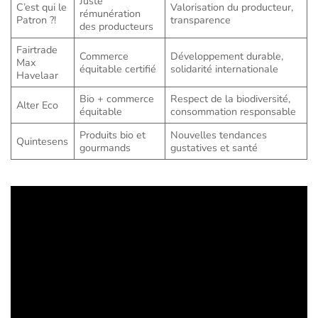
Juste
C’est qui le
Valorisation du producteur,
rémunération
Patron ?!
transparence
des producteurs
Fairtrade
Commerce
Développement durable,
Max
équitable certifié
solidarité internationale
Havelaar
Bio + commerce
Respect de la biodiversité,
Alter Eco
équitable
consommation responsable
Produits bio et
Nouvelles tendances
Quintesens
gourmands
gustatives et santé