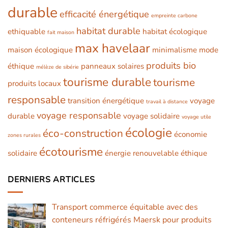
durable
efficacité énergétique
empreinte carbone
habitat durable
ethiquable
habitat écologique
fait maison
max havelaar
maison écologique
minimalisme
mode
produits bio
éthique
panneaux solaires
mélèze de sibérie
tourisme durable
tourisme
produits locaux
responsable
transition énergétique
voyage
travail à distance
voyage responsable
durable
voyage solidaire
voyage utile
écologie
éco-construction
économie
zones rurales
écotourisme
solidaire
énergie renouvelable
éthique
DERNIERS ARTICLES
Transport commerce équitable avec des
conteneurs réfrigérés Maersk pour produits