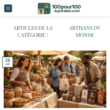
Passer
au
contenu
ARTISANS DU
MONDE
26
Juil