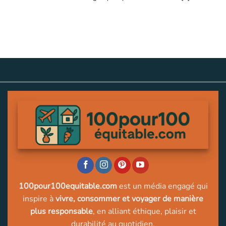
100pour100equitable.com
est un média engagé qui
inspire à
vivre, consommer et voyager de manière
plus responsable
, en alliant éthique, plaisir et
durabilité au quotidien.