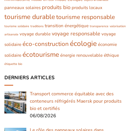
produits bio
panneaux solaires
produits locaux
tourisme durable
tourisme responsable
transition énergétique
tourisme solidaire
traditions
transparence
valorisation
voyage responsable
voyage durable
voyage
artisanale
écologie
éco-construction
solidaire
économie
écotourisme
solidaire
énergie renouvelable
éthique
étiquette bio
DERNIERS ARTICLES
Transport commerce équitable avec des
conteneurs réfrigérés Maersk pour produits
bio et certifiés
06/08/2026
Le rôle des panneaux solaires dans