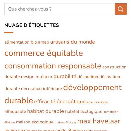
NUAGE D’ÉTIQUETTES
artisans du monde
alimentation bio
amap
commerce équitable
consommation responsable
construction
durabilité
durable
design intérieur
décoration
décoration
développement
durable
décoration intérieure
durable
efficacité énergétique
erreurs à éviter
habitat durable
ethiquable
habitat écologique
immobilier
max havelaar
maison écologique
éthique
maison éthique
minimalisme
mode éthique
mobilier en rotin
objets artisanaux