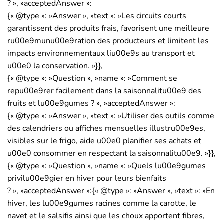
? », »acceptedAnswer »:
{« @type »: »Answer », »text »: »Les circuits courts
garantissent des produits frais, favorisent une meilleure
ru00e9munu00e9ration des producteurs et limitent les
impacts environnementaux liu00e9s au transport et
u00e0 la conservation. »}},
{« @type »: »Question », »name »: »Comment se
repu00e9rer facilement dans la saisonnalitu00e9 des
fruits et lu00e9gumes ? », »acceptedAnswer »:
{« @type »: »Answer », »text »: »Utiliser des outils comme
des calendriers ou affiches mensuelles illustru00e9es,
visibles sur le frigo, aide u00e0 planifier ses achats et
u00e0 consommer en respectant la saisonnalitu00e9. »}},
{« @type »: »Question », »name »: »Quels lu00e9gumes
privilu00e9gier en hiver pour leurs bienfaits
? », »acceptedAnswer »:{« @type »: »Answer », »text »: »En
hiver, les lu00e9gumes racines comme la carotte, le
navet et le salsifis ainsi que les choux apportent fibres,