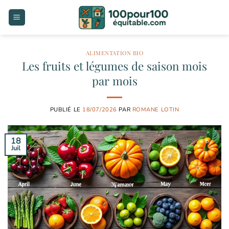
Passer
au
contenu
ALIMENTATION BIO
Les fruits et légumes de saison mois
par mois
PUBLIÉ LE
18/07/2026
PAR
ROMANE LOTIN
18
Juil