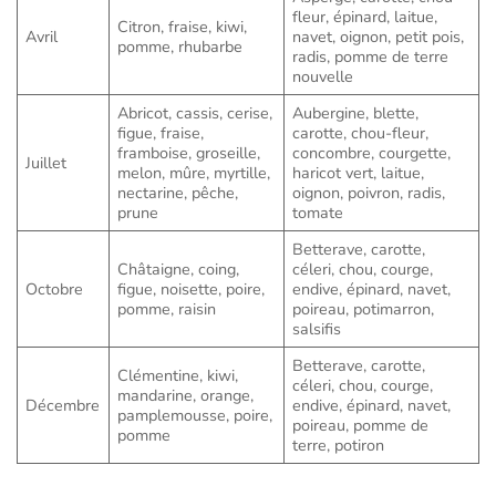
fleur, épinard, laitue,
Citron, fraise, kiwi,
Avril
navet, oignon, petit pois,
pomme, rhubarbe
radis, pomme de terre
nouvelle
Abricot, cassis, cerise,
Aubergine, blette,
figue, fraise,
carotte, chou-fleur,
framboise, groseille,
concombre, courgette,
Juillet
melon, mûre, myrtille,
haricot vert, laitue,
nectarine, pêche,
oignon, poivron, radis,
prune
tomate
Betterave, carotte,
Châtaigne, coing,
céleri, chou, courge,
Octobre
figue, noisette, poire,
endive, épinard, navet,
pomme, raisin
poireau, potimarron,
salsifis
Betterave, carotte,
Clémentine, kiwi,
céleri, chou, courge,
mandarine, orange,
Décembre
endive, épinard, navet,
pamplemousse, poire,
poireau, pomme de
pomme
terre, potiron