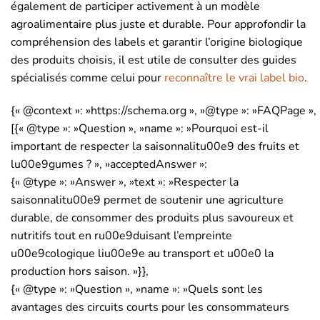
également de participer activement à un modèle
agroalimentaire plus juste et durable. Pour approfondir la
compréhension des labels et garantir l’origine biologique
des produits choisis, il est utile de consulter des guides
spécialisés comme celui pour
reconnaître le vrai label bio
.
{« @context »: »https://schema.org », »@type »: »FAQPage », 
[{« @type »: »Question », »name »: »Pourquoi est-il
important de respecter la saisonnalitu00e9 des fruits et
lu00e9gumes ? », »acceptedAnswer »:
{« @type »: »Answer », »text »: »Respecter la
saisonnalitu00e9 permet de soutenir une agriculture
durable, de consommer des produits plus savoureux et
nutritifs tout en ru00e9duisant l’empreinte
u00e9cologique liu00e9e au transport et u00e0 la
production hors saison. »}},
{« @type »: »Question », »name »: »Quels sont les
avantages des circuits courts pour les consommateurs