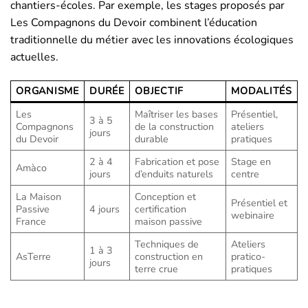
chantiers-écoles. Par exemple, les stages proposés par
Les Compagnons du Devoir combinent l’éducation
traditionnelle du métier avec les innovations écologiques
actuelles.
ORGANISME
DURÉE
OBJECTIF
MODALITÉS
Les
Maîtriser les bases
Présentiel,
3 à 5
Compagnons
de la construction
ateliers
jours
du Devoir
durable
pratiques
2 à 4
Fabrication et pose
Stage en
Amàco
jours
d’enduits naturels
centre
La Maison
Conception et
Présentiel et
Passive
4 jours
certification
webinaire
France
maison passive
Techniques de
Ateliers
1 à 3
AsTerre
construction en
pratico-
jours
terre crue
pratiques