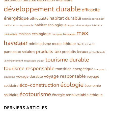
décoration durable
décoration intérieure
développement durable
efficacité
énergétique
habitat durable
ethiquable
habitat participatif
habitat écologique
habitat éco-responsable
impact économique
intérieur
max
maison écologique
minimaliste
marques françaises
havelaar
minimalisme
mode éthique
objets en verre
produits bio
panneaux solaires
produits locaux
protection de
tourisme durable
l'environnement
recyclage créatif
tourisme responsable
transition énergétique
transport
voyage responsable
voyage durable
voyage
équitable
écologie
éco-construction
solidaire
économie
écotourisme
solidaire
énergie renouvelable
éthique
DERNIERS ARTICLES