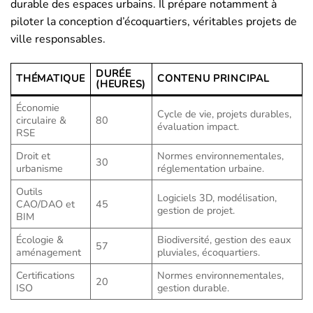
durable des espaces urbains. Il prépare notamment à
piloter la conception d’écoquartiers, véritables projets de
ville responsables.
DURÉE
THÉMATIQUE
CONTENU PRINCIPAL
(HEURES)
Économie
Cycle de vie, projets durables,
circulaire &
80
évaluation impact.
RSE
Droit et
Normes environnementales,
30
urbanisme
réglementation urbaine.
Outils
Logiciels 3D, modélisation,
CAO/DAO et
45
gestion de projet.
BIM
Écologie &
Biodiversité, gestion des eaux
57
aménagement
pluviales, écoquartiers.
Certifications
Normes environnementales,
20
ISO
gestion durable.