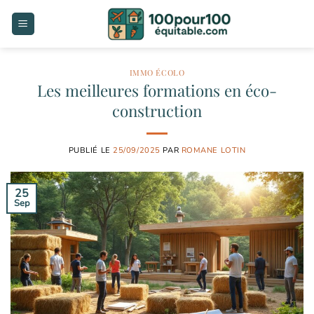
Passer
au
contenu
IMMO ÉCOLO
Les meilleures formations en éco-
construction
PUBLIÉ LE
25/09/2025
PAR
ROMANE LOTIN
25
Sep