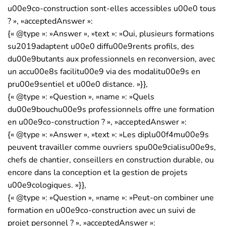
u00e9co-construction sont-elles accessibles u00e0 tous
? », »acceptedAnswer »:
{« @type »: »Answer », »text »: »Oui, plusieurs formations
su2019adaptent u00e0 diffu00e9rents profils, des
du00e9butants aux professionnels en reconversion, avec
un accu00e8s facilitu00e9 via des modalitu00e9s en
pru00e9sentiel et u00e0 distance. »}},
{« @type »: »Question », »name »: »Quels
du00e9bouchu00e9s professionnels offre une formation
en u00e9co-construction ? », »acceptedAnswer »:
{« @type »: »Answer », »text »: »Les diplu00f4mu00e9s
peuvent travailler comme ouvriers spu00e9cialisu00e9s,
chefs de chantier, conseillers en construction durable, ou
encore dans la conception et la gestion de projets
u00e9cologiques. »}},
{« @type »: »Question », »name »: »Peut-on combiner une
formation en u00e9co-construction avec un suivi de
projet personnel ? », »acceptedAnswer »: