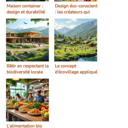
Maison container :
Design éco-conscient
design et durabilité
: les créateurs qui
inspirent
Bâtir en respectant la
Le concept
biodiversité locale
d’écovillage appliqué
au tourisme
L’alimentation bio