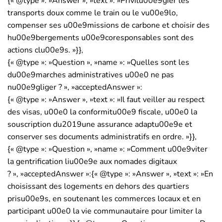
{« @type »: »Answer », »text »: »Privilu00e9gier les
transports doux comme le train ou le vu00e9lo,
compenser ses u00e9missions de carbone et choisir des
hu00e9bergements u00e9coresponsables sont des
actions clu00e9s. »}},
{« @type »: »Question », »name »: »Quelles sont les
du00e9marches administratives u00e0 ne pas
nu00e9gliger ? », »acceptedAnswer »:
{« @type »: »Answer », »text »: »Il faut veiller au respect
des visas, u00e0 la conformitu00e9 fiscale, u00e0 la
souscription du2019une assurance adaptu00e9e et
conserver ses documents administratifs en ordre. »}},
{« @type »: »Question », »name »: »Comment u00e9viter
la gentrification liu00e9e aux nomades digitaux
? », »acceptedAnswer »:{« @type »: »Answer », »text »: »En
choisissant des logements en dehors des quartiers
prisu00e9s, en soutenant les commerces locaux et en
participant u00e0 la vie communautaire pour limiter la