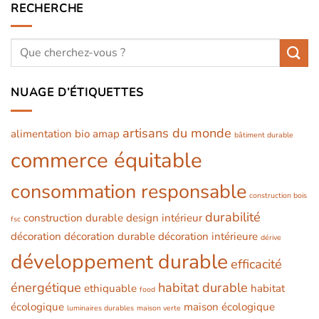
RECHERCHE
NUAGE D’ÉTIQUETTES
artisans du monde
alimentation bio
amap
bâtiment durable
commerce équitable
consommation responsable
construction bois
durabilité
construction durable
design intérieur
fsc
décoration
décoration durable
décoration intérieure
dérive
développement durable
efficacité
énergétique
habitat durable
ethiquable
habitat
food
écologique
maison écologique
luminaires durables
maison verte