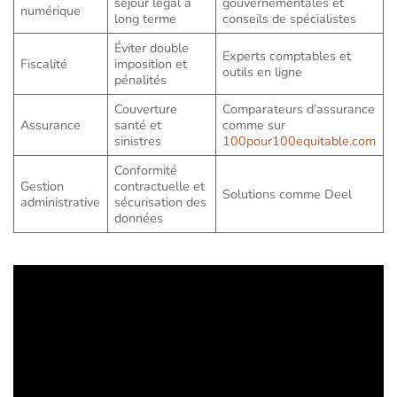
séjour légal à
gouvernementales et
numérique
long terme
conseils de spécialistes
Éviter double
Experts comptables et
Fiscalité
imposition et
outils en ligne
pénalités
Couverture
Comparateurs d’assurance
Assurance
santé et
comme sur
sinistres
100pour100equitable.com
Conformité
Gestion
contractuelle et
Solutions comme Deel
administrative
sécurisation des
données