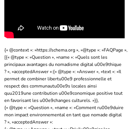
{« @context »: »https://schema.org », »@type »: »FAQPage », 
[{« @type »: »Question », »name »: »Quels sont les
principaux avantages du nomadisme digital u00e9thique
? », »acceptedAnswer »:{« @type »: »Answer », »text »: »Il
permet de combiner libertu00e9 professionnelle et
respect des communautu00e9s locales ainsi
quu2019une contribution u00e9conomique positive tout
en favorisant les u00e9changes culturels. »}},
{« @type »: »Question », »name »: »Comment ru00e9duire
mon impact environnemental en tant que nomade digital
? », »acceptedAnswer »: