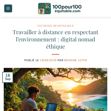
Passer
au
contenu
TOURISME RESPONSABLE
Travailler à distance en respectant
l’environnement : digital nomad
éthique
PUBLIÉ LE
16/09/2025
PAR
ROMANE LOTIN
16
Sep