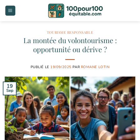
Passer
au
contenu
TOURISME RESPONSABLE
La montée du volontourisme :
opportunité ou dérive ?
PUBLIÉ LE
19/09/2025
PAR
ROMANE LOTIN
19
Sep