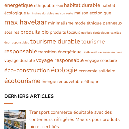
énergétique
habitat durable
ethiquable
habitat
food
écologique
maison écologique
luminaires durables
maison verte
max havelaar
minimalisme
mode éthique
panneaux
produits bio
solaires
produits locaux
qualités écologiques
textiles
tourisme durable
tourisme
éco-responsables
responsable
transition énergétique
télétravail
vacances en train
voyage responsable
voyage durable
voyage solidaire
écologie
éco-construction
économie solidaire
écotourisme
énergie renouvelable
éthique
DERNIERS ARTICLES
Transport commerce équitable avec des
conteneurs réfrigérés Maersk pour produits
bio et certifiés