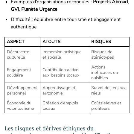
Exemples d’organisations reconnues :
Projects Abroad
,
GVI
,
Planète Urgence
Difficulté : équilibre entre tourisme et engagement
authentique
ASPECT
ATOUTS
RISQUES
Découverte
Immersion artistique
Risques de
culturelle
et sociale
stéréotypes
Actions
Engagement
Contribution active
inefficaces ou
solidaire
aux besoins locaux
nuisibles
Développement
Apprentissage et
Survol des enjeux
personnel
autonomie
réels
Économie du
Création d’emplois
Coûts élevés et
volontourisme
locaux
profiteurs
Les risques et dérives éthiques du