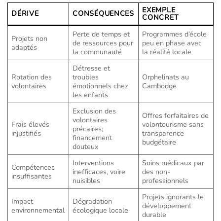
EXEMPLE
DÉRIVE
CONSÉQUENCES
CONCRET
Perte de temps et
Programmes d’école
Projets non
de ressources pour
peu en phase avec
adaptés
la communauté
la réalité locale
Détresse et
Rotation des
troubles
Orphelinats au
volontaires
émotionnels chez
Cambodge
les enfants
Exclusion des
Offres forfaitaires de
volontaires
Frais élevés
volontourisme sans
précaires;
injustifiés
transparence
financement
budgétaire
douteux
Interventions
Soins médicaux par
Compétences
inefficaces, voire
des non-
insuffisantes
nuisibles
professionnels
Projets ignorants le
Impact
Dégradation
développement
environnemental
écologique locale
durable