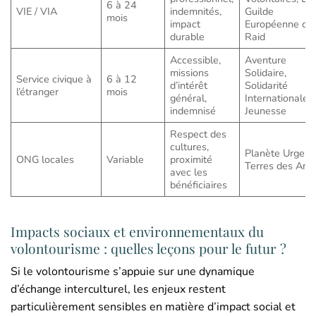
6 à 24
VIE / VIA
indemnités,
Guilde
mois
impact
Européenne du
durable
Raid
Accessible,
Aventure
missions
Solidaire,
Service civique à
6 à 12
d’intérêt
Solidarité
l’étranger
mois
général,
Internationale
indemnisé
Jeunesse
Respect des
cultures,
Planète Urgenc
ONG locales
Variable
proximité
Terres des And
avec les
bénéficiaires
Impacts sociaux et environnementaux du
volontourisme : quelles leçons pour le futur ?
Si le volontourisme s’appuie sur une dynamique
d’échange interculturel, les enjeux restent
particulièrement sensibles en matière d’impact social et