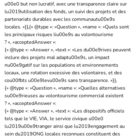
u00e0 but non lucratif, avec une transparence claire sur
lu2019utilisation des fonds, un suivi des projets et des
partenariats durables avec les communautu00e9s
locales. »}},{« @type »: »Question », »name »: »Quels sont
les principaux risques liu00e9s au volontourisme
? », »acceptedAnswer »:
{« @type »: »Answer », »text »: »Les du00e9rives peuvent
inclure des projets mal adaptu00e9s, un impact
nu00e9gatif sur les populations et environnements
locaux, une rotation excessive des volontaires, et des
cou00fbts u00e9levu00e9s sans transparence. »}},
{« @type »: »Question », »name »: »Quelles alternatives
su00e9rieuses au volontourisme commercial existent
? », »acceptedAnswer »:
{« @type »: »Answer », »text »: »Les dispositifs officiels
tels que le VIE, VIA, le service civique u00e0
lu2019u00e9tranger ainsi que lu2019engagement au
sein du2019ONG locales reconnues constituent des