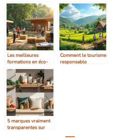
au tourisme
silencieuse
Les meilleures
Comment le tourisme
formations en éco-
responsable
construction
dynamise les zones
rurales
5 marques vraiment
transparentes sur
leurs filières