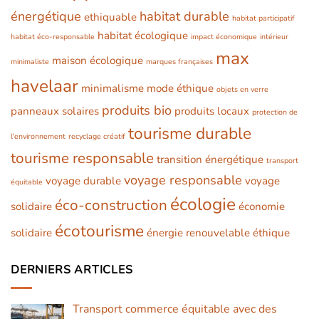
énergétique
habitat durable
ethiquable
habitat participatif
habitat écologique
habitat éco-responsable
impact économique
intérieur
max
maison écologique
minimaliste
marques françaises
havelaar
minimalisme
mode éthique
objets en verre
produits bio
panneaux solaires
produits locaux
protection de
tourisme durable
l'environnement
recyclage créatif
tourisme responsable
transition énergétique
transport
voyage responsable
voyage durable
voyage
équitable
écologie
éco-construction
solidaire
économie
écotourisme
solidaire
énergie renouvelable
éthique
DERNIERS ARTICLES
Transport commerce équitable avec des