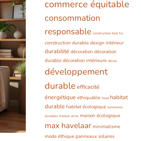
commerce équitable
consommation
responsable
construction bois fsc
construction durable
design intérieur
durabilité
décoration
décoration
durable
décoration intérieure
dérive
développement
durable
efficacité
énergétique
habitat
ethiquable
food
durable
habitat écologique
luminaires
maison écologique
durables
maison verte
max havelaar
minimalisme
mode éthique
panneaux solaires