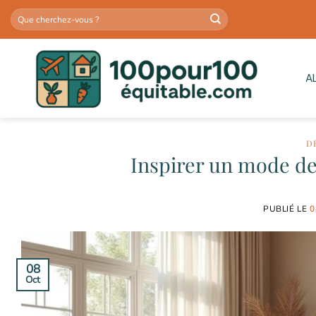
Passer
au
contenu
A
D
Inspirer un mode de 
PUBLIÉ LE
0
08
Oct