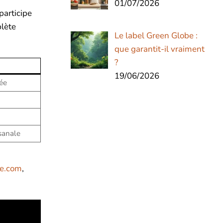
01/07/2026
participe
plète
Le label Green Globe :
que garantit-il vraiment
?
19/06/2026
ée
sanale
e.com
,