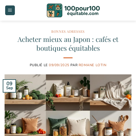
Passer
au
contenu
BONNES ADRESSES
Acheter mieux au Japon : cafés et
boutiques équitables
PUBLIÉ LE
09/09/2025
PAR
ROMANE LOTIN
09
Sep