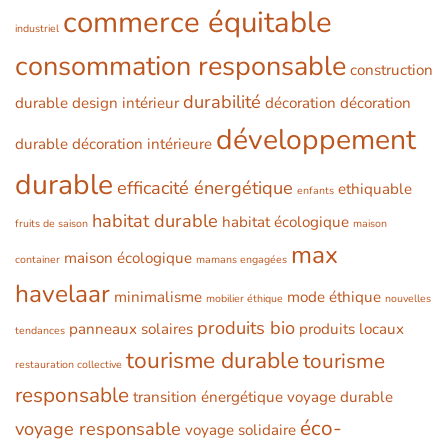
commerce équitable
industriel
consommation responsable
construction
durabilité
durable
design intérieur
décoration
décoration
développement
durable
décoration intérieure
durable
efficacité énergétique
ethiquable
enfants
habitat durable
habitat écologique
fruits de saison
maison
max
maison écologique
container
mamans engagées
havelaar
minimalisme
mode éthique
mobilier éthique
nouvelles
produits bio
panneaux solaires
produits locaux
tendances
tourisme durable
tourisme
restauration collective
responsable
transition énergétique
voyage durable
éco-
voyage responsable
voyage solidaire