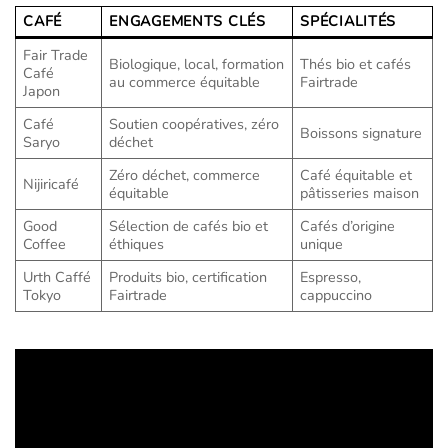
CAFÉ
ENGAGEMENTS CLÉS
SPÉCIALITÉS
Fair Trade
Biologique, local, formation
Thés bio et cafés
Café
au commerce équitable
Fairtrade
Japon
Café
Soutien coopératives, zéro
Boissons signature
Saryo
déchet
Zéro déchet, commerce
Café équitable et
Nijiricafé
équitable
pâtisseries maison
Good
Sélection de cafés bio et
Cafés d’origine
Coffee
éthiques
unique
Urth Caffé
Produits bio, certification
Espresso,
Tokyo
Fairtrade
cappuccino