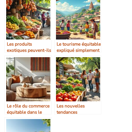
Les produits
Le tourisme équitable
exotiques peuvent-ils
expliqué simplement
être équitables ?
Le rôle du commerce
Les nouvelles
équitable dans le
tendances
design d’intérieur
alimentaires
responsables