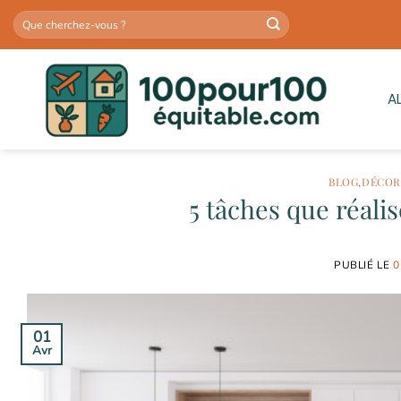
Passer
au
contenu
A
BLOG
,
DÉCOR
5 tâches que réali
PUBLIÉ LE
0
01
Avr