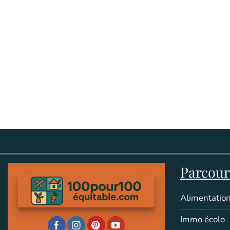
Parcouri
Alimentation
Immo écolo