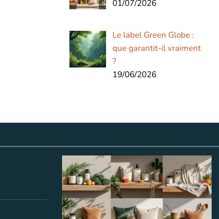
01/07/2026
Le label Green Globe :
que garantit-il vraiment
?
19/06/2026