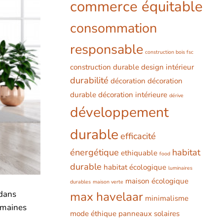
commerce équitable
consommation
responsable
construction bois fsc
construction durable
design intérieur
durabilité
décoration
décoration
durable
décoration intérieure
dérive
développement
durable
efficacité
énergétique
habitat
ethiquable
food
durable
habitat écologique
luminaires
maison écologique
durables
maison verte
 dans
max havelaar
minimalisme
domaines
mode éthique
panneaux solaires