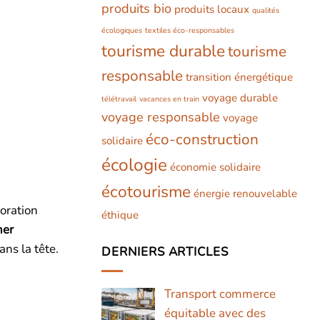
produits bio
produits locaux
qualités
écologiques
textiles éco-responsables
tourisme durable
tourisme
responsable
transition énergétique
voyage durable
télétravail
vacances en train
voyage responsable
voyage
éco-construction
solidaire
écologie
économie solidaire
écotourisme
énergie renouvelable
coration
éthique
ner
ans la tête.
DERNIERS ARTICLES
Transport commerce
équitable avec des