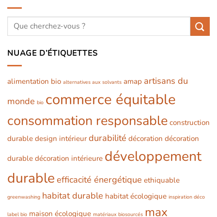
NUAGE D’ÉTIQUETTES
artisans du
alimentation bio
amap
alternatives aux solvants
commerce équitable
monde
bio
consommation responsable
construction
durabilité
durable
design intérieur
décoration
décoration
développement
durable
décoration intérieure
durable
efficacité énergétique
ethiquable
habitat durable
habitat écologique
greenwashing
inspiration déco
max
maison écologique
label bio
matériaux biosourcés