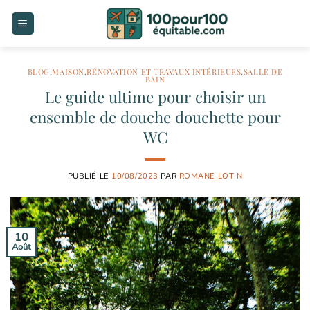
Passer
au
contenu
BLOG
,
MAISON
,
RÉNOVATION ET TRAVAUX INTÉRIEURS
,
SALLE DE
BAIN
Le guide ultime pour choisir un
ensemble de douche douchette pour
WC
PUBLIÉ LE
10/08/2023
PAR
ROMANE LOTIN
10
Août