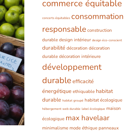
commerce équitable
consommation
concerts équitables
responsable
construction
durable
design intérieur
design éco-conscient
durabilité
décoration
décoration
durable
décoration intérieure
développement
durable
efficacité
énergétique
habitat
ethiquable
durable
habitat écologique
habitat groupé
maison
hébergement web durable
label écologique
max havelaar
écologique
minimalisme
mode éthique
panneaux