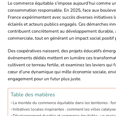
Le commerce équitable s’impose aujourd’hui comme un p
consommation responsable. En 2025, face aux boulever
France expérimentent avec succès diverses initiatives 
éclairés et acteurs publics engagés. Ces démarches inn
contribuent concrètement au développement durable, à l
commerciale, tout en générant un impact social positi
Des coopératives naissent, des projets éducatifs émergent
événements dédiés mettent en lumière ces transforma
cultivent ce terreau fertile, et examinez les leviers qu
cœur d’une dynamique qui mêle économie sociale, envir
engagement pour un futur plus juste.
Table des matières
La montée du commerce équitable dans les territoires : fo
Initiatives locales inspirantes : comment les villes cataly
Développement durable et commerce équitable : un mariag