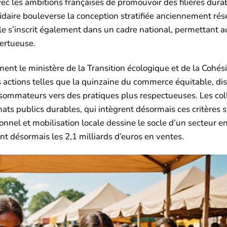
vec les ambitions françaises de promouvoir des filières dura
olidaire bouleverse la conception stratifiée anciennement ré
 s’inscrit également dans un cadre national, permettant a
ertueuse.
ent le ministère de la Transition écologique et de la Cohés
es actions telles que la quinzaine du commerce équitable, dis
onsommateurs vers des pratiques plus respectueuses. Les coll
hats publics durables, qui intègrent désormais ces critères st
tionnel et mobilisation locale dessine le socle d’un secteur e
 désormais les 2,1 milliards d’euros en ventes.