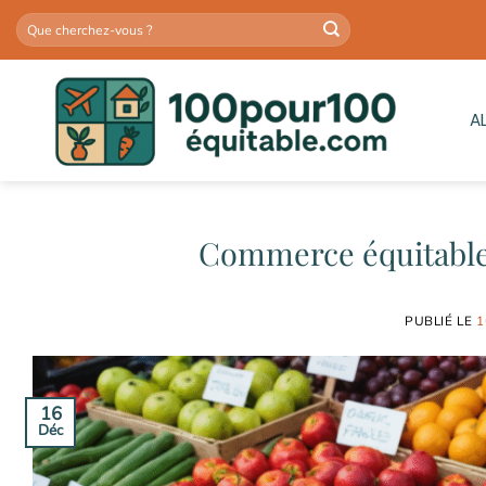
Passer
au
contenu
A
Commerce équitable e
PUBLIÉ LE
1
16
Déc