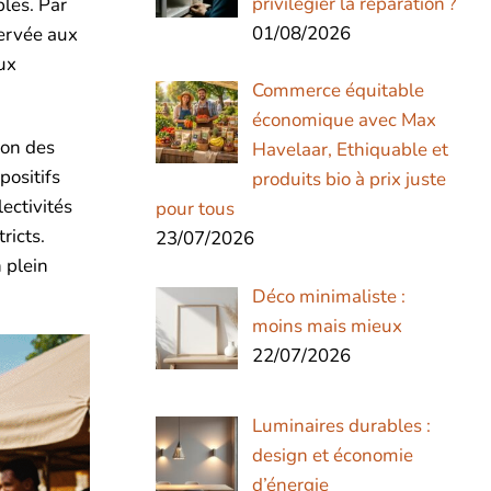
privilégier la réparation ?
bles. Par
01/08/2026
servée aux
ux
Commerce équitable
économique avec Max
ion des
Havelaar, Ethiquable et
positifs
produits bio à prix juste
ectivités
pour tous
ricts.
23/07/2026
n plein
Déco minimaliste :
moins mais mieux
22/07/2026
Luminaires durables :
design et économie
d’énergie