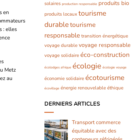
produits bio
solaires
production responsable
tourisme
s en
produits locaux
nsommateurs
durable
tourisme
 : elles
responsable
transition énergétique
rence
voyage responsable
voyage durable
éco-construction
voyage solidaire
es
écologie
écolodges afrique
écologie voyage
ou Metz
écotourisme
rez au
économie solidaire
énergie renouvelable
éthique
écovillage
DERNIERS ARTICLES
Transport commerce
équitable avec des
conteneurs réfrigérés