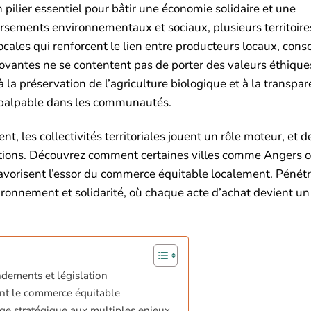
ilier essentiel pour bâtir une économie solidaire et une
sements environnementaux et sociaux, plusieurs territoire
locales qui renforcent le lien entre producteurs locaux, co
ovantes ne se contentent pas de porter des valeurs éthiques
a préservation de l’agriculture biologique et à la transpa
f palpable dans les communautés.
, les collectivités territoriales jouent un rôle moteur, et d
tions. Découvrez comment certaines villes comme Angers 
i favorisent l’essor du commerce équitable localement. Pénét
onnement et solidarité, où chaque acte d’achat devient un
ndements et législation
sent le commerce équitable
e stratégique aux multiples enjeux