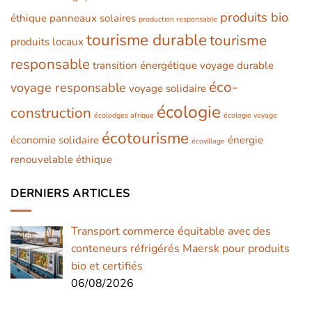
produits bio
éthique
panneaux solaires
production responsable
tourisme durable
tourisme
produits locaux
responsable
transition énergétique
voyage durable
éco-
voyage responsable
voyage solidaire
écologie
construction
écolodges afrique
écologie voyage
écotourisme
économie solidaire
énergie
écovillage
renouvelable
éthique
DERNIERS ARTICLES
Transport commerce équitable avec des
conteneurs réfrigérés Maersk pour produits
bio et certifiés
06/08/2026