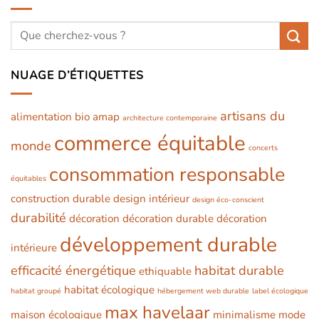
NUAGE D’ÉTIQUETTES
artisans du
alimentation bio
amap
architecture contemporaine
commerce équitable
monde
concerts
consommation responsable
équitables
construction durable
design intérieur
design éco-conscient
durabilité
décoration
décoration durable
décoration
développement durable
intérieure
efficacité énergétique
habitat durable
ethiquable
habitat écologique
habitat groupé
hébergement web durable
label écologique
max havelaar
maison écologique
minimalisme
mode