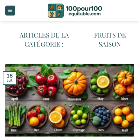
Passer
au
contenu
FRUITS DE
SAISON
18
Juil