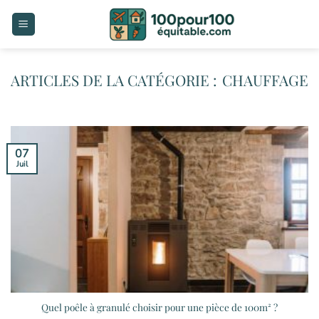
Passer
au
contenu
CHAUFFAGE
07
Juil
Quel poêle à granulé choisir pour une pièce de 100m² ?