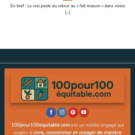
En bref : Le vrai poids du retour au « fait maison » dans notre
[...]
100pour100equitable.com
est un média engagé qui
inspire à
vivre, consommer et voyager de manière