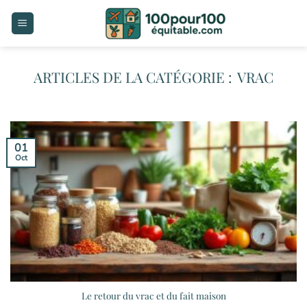
Passer
au
contenu
VRAC
01
Oct
Le retour du vrac et du fait maison