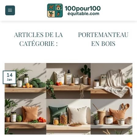
Passer
au
contenu
PORTEMANTEAU
EN BOIS
14
Jan