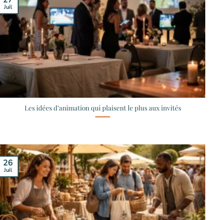
27
Juil
Les idées d’animation qui plaisent le plus aux invités
26
Juil