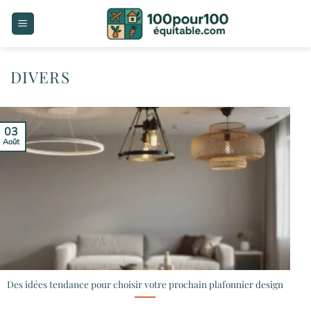
Passer
au
contenu
DIVERS
03
Août
Des idées tendance pour choisir votre prochain plafonnier design